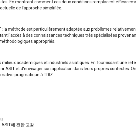
mites. En montrant comment ces deux conditions remplacent efficacemen
lectuelle de l'approche simplifiée.
 : la méthode est particulièrement adaptée aux problèmes relativement
tant l'accès à des connaissances techniques très spécialisées provenan
oix méthodologiques appropriés.
les milieux académiques et industriels asiatiques. En fournissant une ré
uvrir ASIT et d'envisager son application dans leurs propres contextes. 
rnative pragmatique à TRIZ.
ng
ASIT에 관한 고찰