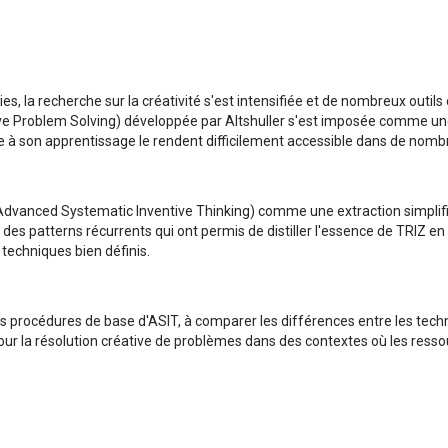
, la recherche sur la créativité s'est intensifiée et de nombreux outils o
ve Problem Solving) développée par Altshuller s'est imposée comme u
ire à son apprentissage le rendent difficilement accessible dans de nomb
Advanced Systematic Inventive Thinking) comme une extraction simplifiée
 des patterns récurrents qui ont permis de distiller l'essence de TRIZ e
 techniques bien définis.
s procédures de base d'ASIT, à comparer les différences entre les techni
our la résolution créative de problèmes dans des contextes où les resso