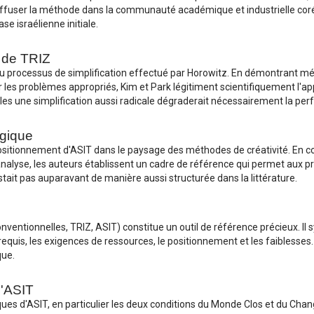
à diffuser la méthode dans la communauté académique et industrielle coré
se israélienne initiale.
n de TRIZ
 au processus de simplification effectué par Horowitz. En démontrant
r les problèmes appropriés, Kim et Park légitiment scientifiquement l'
elles une simplification aussi radicale dégraderait nécessairement la p
ogique
u positionnement d'ASIT dans le paysage des méthodes de créativité. 
nalyse, les auteurs établissent un cadre de référence qui permet aux pr
stait pas auparavant de manière aussi structurée dans la littérature.
entionnelles, TRIZ, ASIT) constitue un outil de référence précieux. Il syn
equis, les exigences de ressources, le positionnement et les faiblesses.
que.
d'ASIT
ques d'ASIT, en particulier les deux conditions du Monde Clos et du Chan