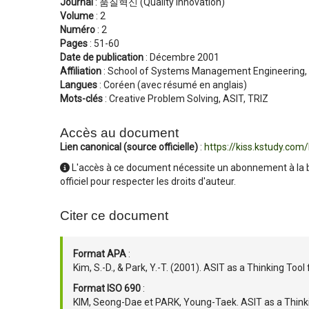
Journal
: 품질혁신 (Quality Innovation)
Volume
: 2
Numéro
: 2
Pages
: 51-60
Date de publication
:
Décembre 2001
Affiliation
: School of Systems Management Engineering,
Langues
:
Coréen (avec résumé en anglais)
Mots-clés
:
Creative Problem Solving, ASIT, TRIZ
Accès au document
Lien canonical (source officielle)
:
https://kiss.kstudy.co
L'accès à ce document nécessite un abonnement à la b
officiel pour respecter les droits d'auteur.
Citer ce document
Format APA
:
Kim, S.-D., & Park, Y.-T. (2001). ASIT as a Thinking Too
Format ISO 690
:
KIM, Seong-Dae et PARK, Young-Taek. ASIT as a Thinki