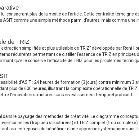
arative
lui consacrant plus de la moitié de l'article. Cette centralité témoigne
t pas ASIT comme une simple méthode parmi d'autres, mais comme une 
ble de TRIZ
xtraction simplifiée et plus utilisable de TRIZ" développée par Roni Horo
terns récurrents permettant de distiller l'essence de TRIZ en principes
irmant qu'elle conserve l'efficacité de TRIZ pour les problèmes techniqu
ASIT
accessibilité d'ASIT : 24 heures de formation (3 jours) contre minimum 
ant plus de 600 heures, illustrant la complexité opérationnelle de TRIZ 
ttre l'innovation structurée sans investissement temporel prohibitif.
al dans le paysage des méthodes de créativité. Le diagramme conceptu
nventionnelles (trop peu structurées) et TRIZ complet (trop complexe). 
tant aux entreprises de bénéficier d'une approche systématique sans l