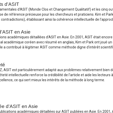
s d'ASIT
ndamentales d'ASIT (Monde Clos et Changement Qualitatif) et les cinq o
 de référence précieuse pour les chercheurs et praticiens. Kim et Pa
ontradictions), établissant ainsi la cohérence intellectuelle de l'approc
d'ASIT en Asie
ions académiques détaillées d'ASIT en Asie. En 2001, ASIT était encore
al académique coréen avec résumé en anglais, Kim et Park ont joué un rô
e a contribué à légitimer ASIT comme méthode digne d'intérêt scientifiq
eté
ASIT est particulièrement adapté aux problèmes relativement bien déf
té intellectuelle renforce la crédibilité de l'article et aide les lecteur
ellence, ce qui sert mieux les intérêts de la méthode à long terme.
ée d'ASIT en Asie
 publications académiques détaillées sur ASIT publiées en Asie. En 2001